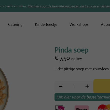
en straal van 10km.
Klik hier voor de besteltermijnen en de bezorg- en afhaa
Catering
Kinderfeestje
Workshops
Abon
Pinda soep
€
7,50
incl.btw
Licht pittige soep met zoutvlees,
Klik hier voor de besteltermi