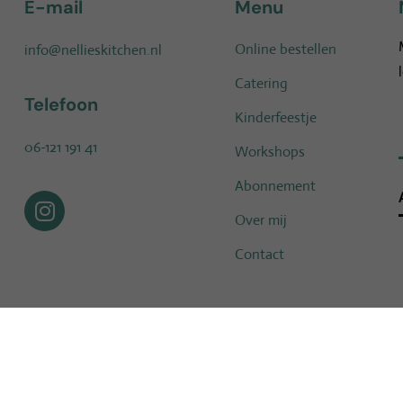
E-mail
Menu
Online bestellen
info@nellieskitchen.nl
Catering
Telefoon
Kinderfeestje
06-121 191 41
Workshops
Abonnement
Over mij
Contact