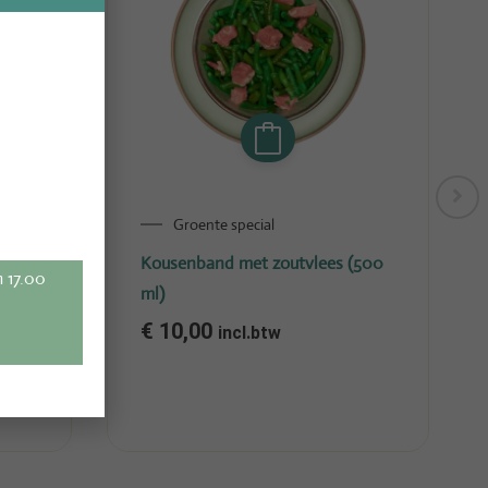
Groente special
Kousenband met zoutvlees (500
m 17.00
ml)
€
10,00
incl.btw