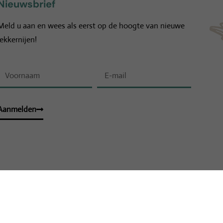
Nieuwsbrief
Meld u aan en wees als eerst op de hoogte van nieuwe
lekkernijen!
Aanmelden