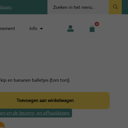
ldagen.
0
nement
Info
 kip en bananen balletjes (tom tom).
Toevoegen aan winkelwagen
jnen en de bezorg- en afhaaldagen.