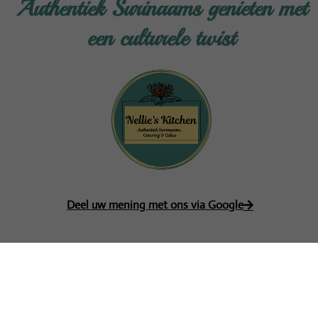
Authentiek Surinaams genieten met
een culturele twist
Deel uw mening met ons via Google