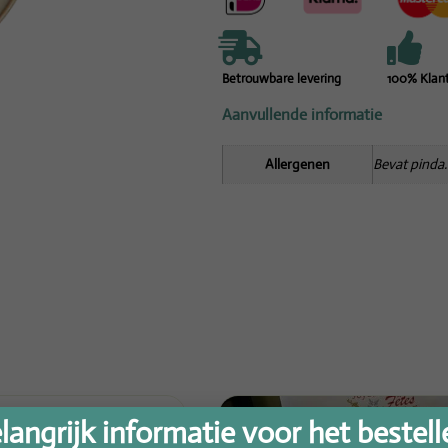
Betrouwbare levering
100% Klan
Aanvullende informatie
Allergenen
Bevat pinda.
langrijk informatie voor het bestell