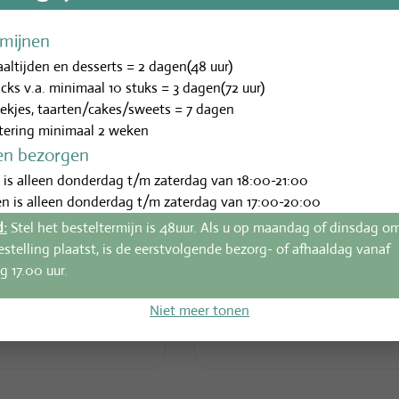
rmijnen
altijden en desserts = 2 dagen(48 uur)
acks v.a. minimaal 10 stuks = 3 dagen(72 uur)
ekjes, taarten/cakes/sweets = 7 dagen
tering minimaal 2 weken
en bezorgen
 is alleen donderdag t/m zaterdag van 18:00-21:00
 extra's
n is alleen donderdag t/m zaterdag van 17:00-20:00
 (500ml)
d:
Stel het besteltermijn is 48uur. Als u op maandag of dinsdag o
Maaltijdboxen
ncl.btw
estelling plaatst, is de eerstvolgende bezorg- of afhaaldag vanaf
Vegetarische box (2 pers.)
 17.00 uur.
€
50,00
incl.btw
Niet meer tonen