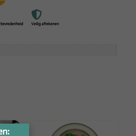
ttevredenheid
Veilig afrekenen
en: