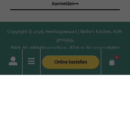
Aanmelden
Copyright © 2026, Heerhugowaard | Nellie’s Kitchen, KVK:
37105935,
IBAN: NL26KNAB0510585515, BTW nr. NL001372389B67
www.effectivedare.nl
Deze website is gebouwd met passie door
0
Online bestellen
Privacy- & Cookiebeleid
Algemene voorwaarden
Disclaimer