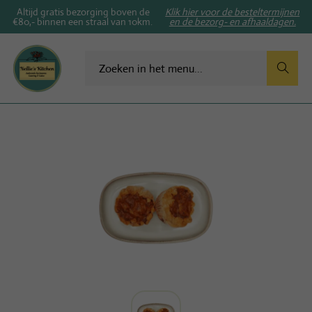
Altijd gratis bezorging boven de
Klik hier voor de besteltermijnen
€80,- binnen een straal van 10km.
en de bezorg- en afhaaldagen.