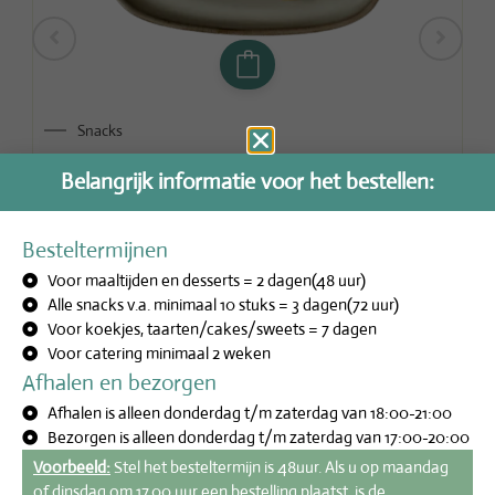
Snacks
Mini telo snack
Mi
Belangrijk informatie voor het bestellen:
€
4,00
€
2
incl.btw
Besteltermijnen
Voor maaltijden en desserts = 2 dagen(48 uur)
Alle snacks v.a. minimaal 10 stuks = 3 dagen(72 uur)
Voor koekjes, taarten/cakes/sweets = 7 dagen
Voor catering minimaal 2 weken
Afhalen en bezorgen
Afhalen is alleen donderdag t/m zaterdag van 18:00-21:00
Bezorgen is alleen donderdag t/m zaterdag van 17:00-20:00
Voorbeeld:
Stel het besteltermijn is 48uur. Als u op maandag
of dinsdag om 17.00 uur een bestelling plaatst, is de