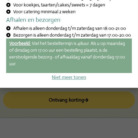
Voor koekjes, taarten/cakes/sweets = 7 dagen
Voor catering minimaal 2 weken
Afhalen en bezorgen
Ontvang 10% korting!
Afhalen is alleen donderdag t/m zaterdag van 18:00-21:00
Bezorgen is alleen donderdag t/m zaterdag van 17:00-20:00
Door u aan te melden, ontvangt u eenmalig 10% korting
Voorbeeld:
Stel het besteltermijn is 48uur. Als u op maandag
en bent u als eerste op de hoogte van nieuwe acties,
of dinsdag om 17.00 uur een bestelling plaatst, is de
gerechten en alle ontwikkelingen.
eerstvolgende bezorg- of afhaaldag vanaf donderdag 17.00
uur.
Niet meer tonen
Ontvang korting