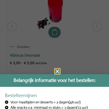
Dranken
Hibiscus limonade
Zu
€
3,00
-
€
5,00
€
2
incl.btw
Belangrijk informatie voor het bestellen:
Besteltermijnen
Voor maaltijden en desserts = 2 dagen(48 uur)
Alle snacks v.a. minimaal 10 stuks = 3 dagen(72 uur)