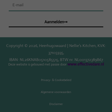
Aanmelden
Copyright © 2026, Heerhugowaard | Nellie’s Kitchen, KVK:
37105935,
IBAN: NL26KNAB0510585515, BTW nr. NL001372389B67
www.effectivedare.nl
Deze website is gebouwd met passie door
Privacy- & Cookiebeleid
Algemene voorwaarden
Disclaimer