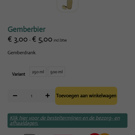
Gemberbier
€
3,00
€
5,00
-
incl.btw
Gemberdrank.
250 ml
500 ml
Variant
Toevoegen aan winkelwagen
Klik hier voor de besteltermijnen en de bezorg- en
afhaaldagen.