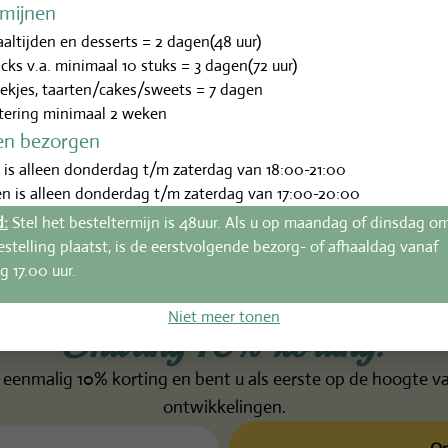
rmijnen
l)
Karoe bojo
Chocolade 
altijden en desserts = 2 dagen(48 uur)
€
3,25
€
3,75
-
incl.btw
acks v.a. minimaal 10 stuks = 3 dagen(72 uur)
ekjes, taarten/cakes/sweets = 7 dagen
tering minimaal 2 weken
en bezorgen
 is alleen donderdag t/m zaterdag van 18:00-21:00
n is alleen donderdag t/m zaterdag van 17:00-20:00
d:
Stel het besteltermijn is 48uur. Als u op maandag of dinsdag o
estelling plaatst, is de eerstvolgende bezorg- of afhaaldag vanaf
 17.00 uur.
Niet meer tonen
Ontvang 10% korting!
eenmalig 10% korting en bent u als eerste op de hoogte va
ontwikkelingen.