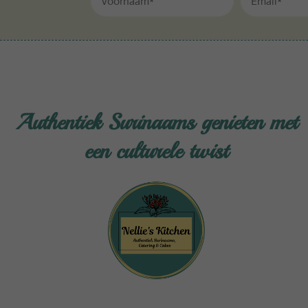
Authentiek Surinaams genieten met
een culturele twist