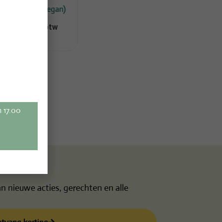
taartje (ook vegan)
€
3,95
incl.btw
m 17.00
n nieuwe acties, gerechten en alle