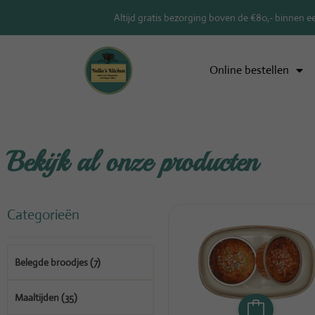
Altijd gratis bezorging boven de €80,- binnen e
Online bestellen
Bekijk al onze producten
Categorieën
Belegde broodjes
(7)
Maaltijden
(35)