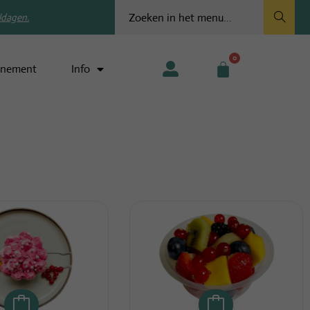
ldagen.
0
nement
Info