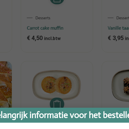
Desserts
Desser
Carrot cake muffin
Vanille taa
€
4,50
€
3,95
incl.btw
i
langrijk informatie voor het bestell
Desserts
Desser