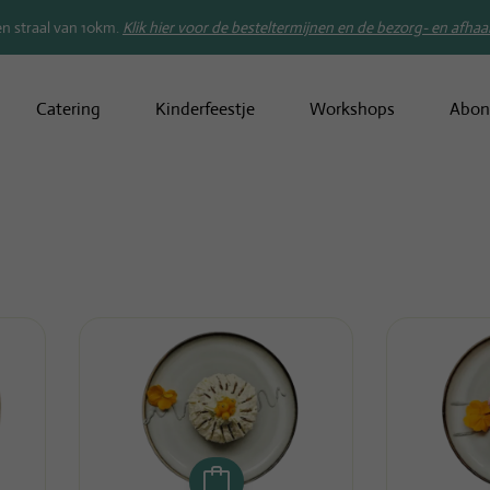
en straal van 10km.
Klik hier voor de besteltermijnen en de bezorg- en afhaa
Catering
Kinderfeestje
Workshops
Abon