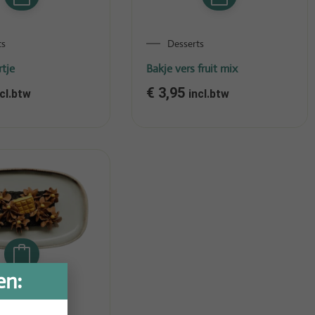
ts
Desserts
rtje
Bakje vers fruit mix
€
3,95
ncl.btw
incl.btw
en:
ts