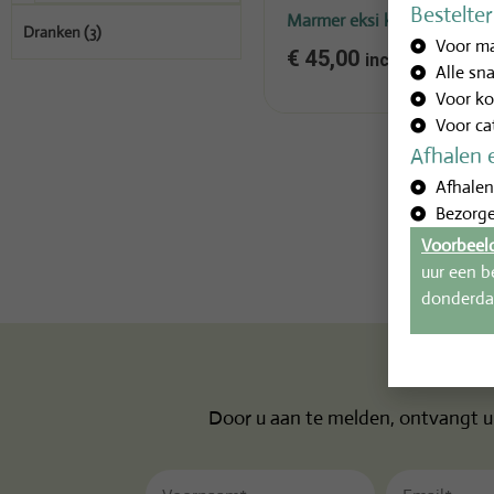
Bestelte
Marmer eksi koekoe (midde
Dranken
(3)
Voor ma
€
45,00
incl.btw
Alle sn
Voor ko
Voor ca
Afhalen 
Afhalen
Bezorge
Voorbeel
uur een b
donderdag
Door u aan te melden, ontvangt u 