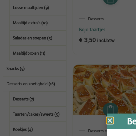
Losse maaltijden
(9)
Desserts
Maaltijd extra's
(10)
Bojo taartjes
Salades en soepen
(5)
€
3,50
incl.btw
Maaltijdboxen
(11)
Snacks
(9)
Desserts en zoetigheid
(16)
Desserts
(7)
Taarten/cakes/sweets
(5)
Be
Koekjes
(4)
Desserts en zoetigheid